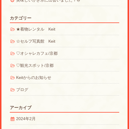
美味しいかき氷に出会いました？🍧
カテゴリー
★着物レンタル Keit
☆セルフ写真館 Keit
♡オシャレカフェ/京都
♡観光スポット/京都
Keitからのお知らせ
ブログ
アーカイブ
2024年2月