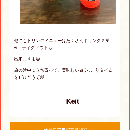
他にもドリンクメニューはたくさんドリンク🥤🍹
☕️ テイクアウトも
出来ますよ😊
旅の途中に立ち寄って、美味しい&ほっこりタイム
をぜひどうぞ🤗
Keit
伏見稲荷⛩写真日和👘✨