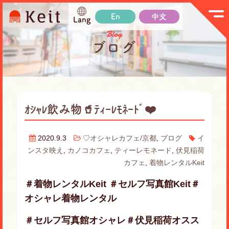
En
中文
Lang
Blog
ブログ
ｵｼｬﾚ飲み物🥤ﾃｨｰﾚﾓﾈｰﾄﾞ❤️
2020.9.3
♡オシャレカフェ/京都
,
ブログ
イ
ンスタ映え
,
カノコカフェ
,
ティーレモネード
,
伏見稲荷
カフェ
,
着物レンタルKeit
＃着物レンタルKeit ＃セルフ写真館Keit＃
オシャレ着物レンタル
＃セルフ写真館オシャレ＃伏見稲荷オスス