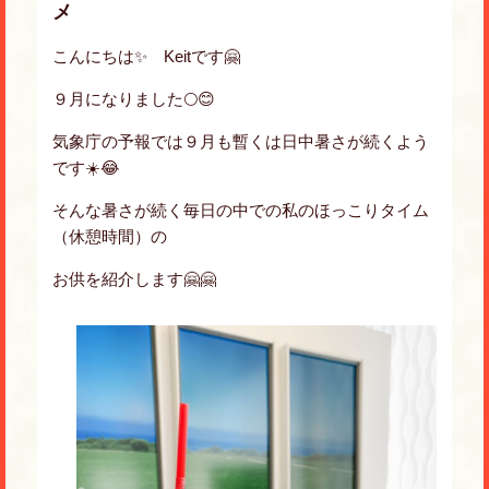
メ
こんにちは✨ Keitです🤗
９月になりました🌕😊
気象庁の予報では９月も暫くは日中暑さが続くよう
です☀️😂
そんな暑さが続く毎日の中での私のほっこりタイム
（休憩時間）の
お供を紹介します🤗🤗