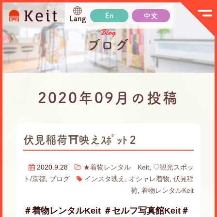
En
中文
Lang
Blog
ブログ
2020年09月の投稿
伏見稲荷⛩映えｽﾎﾟｯﾄ２
2020.9.28
★着物レンタル Keit
,
♡観光スポッ
ト/京都
,
ブログ
インスタ映え
,
オシャレ着物
,
伏見稲
荷
,
着物レンタルKeit
＃着物レンタルKeit ＃セルフ写真館Keit＃