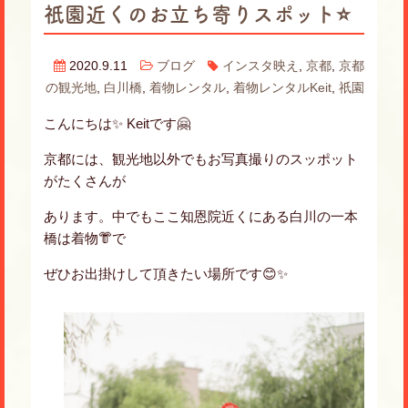
祇園近くのお立ち寄りスポット⭐️
2020.9.11
ブログ
インスタ映え
,
京都
,
京都
の観光地
,
白川橋
,
着物レンタル
,
着物レンタルKeit
,
祇園
こんにちは✨ Keitです🤗
京都には、観光地以外でもお写真撮りのスッポット
がたくさんが
あります。中でもここ知恩院近くにある白川の一本
橋は着物👘で
ぜひお出掛けして頂きたい場所です😊✨