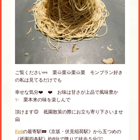
ご覧ください👀 栗🌰栗🌰栗🌰栗 モンブラン好き
の私は見てるだけでも
幸せな気分❤️ ❤️ お味は甘さが上品で風味豊か
✨ 栗本来の味を楽しんで
頂けます😊 祗園散策の際にお立ち寄り下さいませ
🤗
Keit
の最寄駅🚃《京坂・伏見稲荷駅》から五つめの
《祗園四条駅》約8分で降りて徒歩５分🚶‍♂️