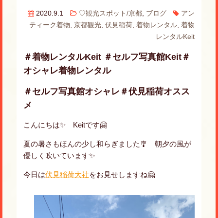
2020.9.1
♡観光スポット/京都
,
ブログ
アン
ティーク着物
,
京都観光
,
伏見稲荷
,
着物レンタル
,
着物
レンタルKeit
＃着物レンタルKeit ＃セルフ写真館Keit＃
オシャレ着物レンタル
＃セルフ写真館オシャレ＃伏見稲荷オスス
メ
こんにちは✨ Keitです🤗
夏の暑さもほんの少し和らぎました🎐 朝夕の風が
優しく吹いています✨
今日は
伏見稲荷大社
をお見せしますね🤗