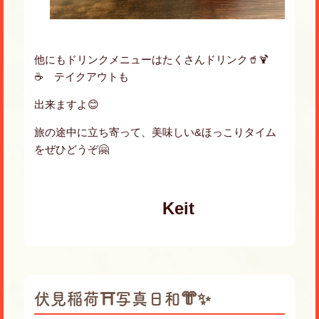
他にもドリンクメニューはたくさんドリンク🥤🍹
☕️ テイクアウトも
出来ますよ😊
旅の途中に立ち寄って、美味しい&ほっこりタイム
をぜひどうぞ🤗
Keit
伏見稲荷⛩写真日和👘✨