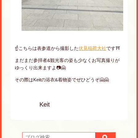
☝️こちらは表参道から撮影した
伏見稲荷大社
です⛩
まだまだ参拝者&観光客の姿も少なくお写真撮りが
ゆっくり出来ますよ📷🤗
その際はKeitの浴衣&着物姿でぜひどうぞ🤗🤗
Keit