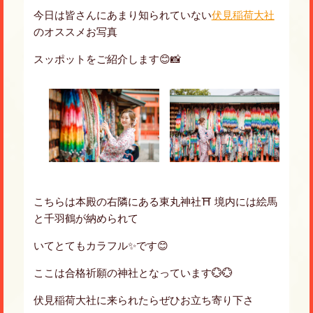
今日は皆さんにあまり知られていない
伏見稲荷大社
のオススメお写真
スッポットをご紹介します😊📸
こちらは本殿の右隣にある東丸神社⛩ 境内には絵馬
と千羽鶴が納められて
いてとてもカラフル✨です😊
ここは合格祈願の神社となっています💮💮
伏見稲荷大社に来られたらぜひお立ち寄り下さ