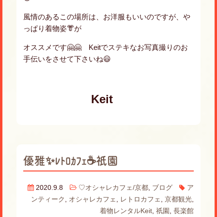
風情のあるこの場所は、お洋服もいいのですが、や
っぱり着物姿👘が
オススメです🤗🤗 Keitでステキなお写真撮りのお
手伝いをさせて下さいね😃
Keit
優雅✨ﾚﾄﾛｶﾌｪ☕️祇園
2020.9.8
♡オシャレカフェ/京都
,
ブログ
ア
ンティーク
,
オシャレカフェ
,
レトロカフェ
,
京都観光
,
着物レンタルKeit
,
祇園
,
長楽館