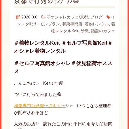
京都で行列のﾓﾝﾌﾞﾗﾝ🌰
2020.9.6
♡オシャレカフェ/京都
,
ブログ
イ
ンスタ映え
,
モンブラン
,
和栗専門店
,
着物レンタル
,
着
物レンタルKeit
,
紗織
,
話題のカフェ
＃着物レンタルKeit ＃セルフ写真館Keit＃
オシャレ着物レンタル
＃セルフ写真館オシャレ＃伏見稲荷オスス
メ
こんにちは✨ Keitです🤗
ついに行って来ました😄
和栗専門🌰紗織〜さをり〜
✨✨ いつもなら整理券
が配布されるほど
人気のお店✨ 訪れたこの日は平日の雨降り閉店間