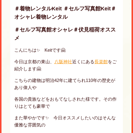
＃着物レンタルKeit ＃セルフ写真館Keit＃
オシャレ着物レンタル
＃セルフ写真館オシャレ＃伏見稲荷オスス
メ
こんにちは✨ Keitです🤗
今日は京都の東山、
八阪神社
近くにある
長楽館
をご
紹介します🤗
こちらの建物は明治42年に建てられ110年の歴史が
あり偉人や
各国の貴族などをおもてなしされた様です。その作
りはとても豪華で
また華やかです✨ 今日オススメしたいのはそんな
優雅な雰囲気の