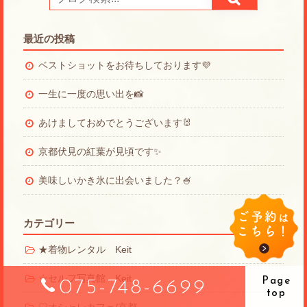
最近の投稿
ベストショットをお待ちしております💜
一生に一度の思い出を📸
あけましておめでとうございます🐰
京都伏見の紅葉が見頃です✨
美味しいかき氷に出会いました？🍧
ご予約
は
カテゴリー
こちら！
★着物レンタル Keit
☆セルフ写真館 Keit
Page
075-748-6699
top