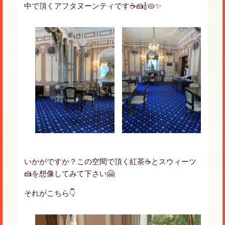
中で頂くアフタヌーンティです☕️🍰🍾🥧✨
いかがですか？この空間で頂く紅茶☕️とスウィーツ
🍰を想像してみて下さい🤗
それがこちら👇