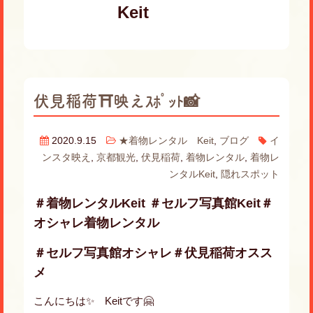
Keit
伏見稲荷⛩映えｽﾎﾟｯﾄ📸
2020.9.15
★着物レンタル Keit
,
ブログ
イ
ンスタ映え
,
京都観光
,
伏見稲荷
,
着物レンタル
,
着物レ
ンタルKeit
,
隠れスポット
＃着物レンタルKeit ＃セルフ写真館Keit＃
オシャレ着物レンタル
＃セルフ写真館オシャレ＃伏見稲荷オスス
メ
こんにちは✨ Keitです🤗