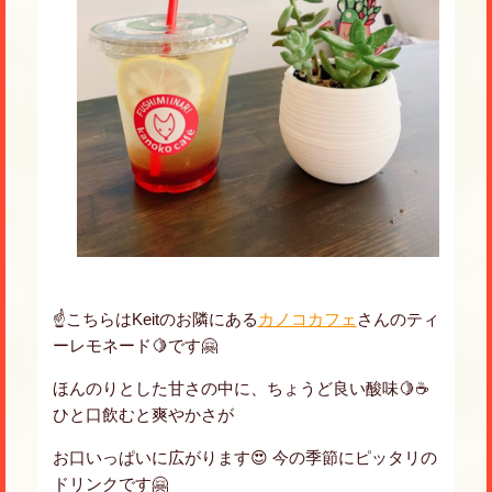
☝️こちらはKeitのお隣にある
カノコカフェ
さんのティ
ーレモネード🍋です🤗
ほんのりとした甘さの中に、ちょうど良い酸味🍋☕️
ひと口飲むと爽やかさが
お口いっぱいに広がります😍 今の季節にピッタリの
ドリンクです🤗