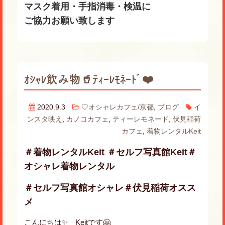
マスク着用・手指消毒・検温に
ご協力お願い致します
ｵｼｬﾚ飲み物🥤ﾃｨｰﾚﾓﾈｰﾄﾞ❤️
2020.9.3
♡オシャレカフェ/京都
,
ブログ
イ
ンスタ映え
,
カノコカフェ
,
ティーレモネード
,
伏見稲荷
カフェ
,
着物レンタルKeit
＃着物レンタルKeit ＃セルフ写真館Keit＃
オシャレ着物レンタル
＃セルフ写真館オシャレ＃伏見稲荷オスス
メ
こんにちは✨ Keitです🤗