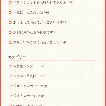
ベストショットをお待ちしております💜
一生に一度の思い出を📸
あけましておめでとうございます🐰
京都伏見の紅葉が見頃です✨
美味しいかき氷に出会いました？🍧
カテゴリー
★着物レンタル Keit
☆セルフ写真館 Keit
♡オシャレカフェ/京都
♡観光スポット/京都
Keitからのお知らせ