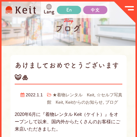
En
中文
Lang
Blog
ブログ
あけましておめでとうございます
🐯🎍
2022.1.1
★着物レンタル Keit
,
☆セルフ写真
館 Keit
,
Keitからのお知らせ
,
ブログ
2020年6月に『着物レンタル Keit（ケイト）』をオ
ープンして以来、国内外からたくさんのお客様にご
来店いただきました。