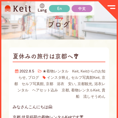
En
中文
Lang
Blog
ブログ
夏休みの旅行は京都へ🎐
2022.8.5
★着物レンタル Keit
,
Keitからのお知
らせ
,
ブログ
インスタ映え
,
セルフ写真館Keit
,
京
都 セルフ写真館
,
京都 浴衣 安い
,
京都観光
,
浴衣レ
ンタル ヘアセット込み 京都
,
着物レンタルKeit
,
貴
船 流しそうめん
みなさんこんにちは🤗
京都 伏見稲荷の着物レンタルKeitです👘