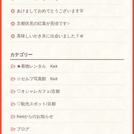
あけましておめでとうございます🐰
京都伏見の紅葉が見頃です✨
美味しいかき氷に出会いました？🍧
カテゴリー
★着物レンタル Keit
☆セルフ写真館 Keit
♡オシャレカフェ/京都
♡観光スポット/京都
Keitからのお知らせ
ブログ