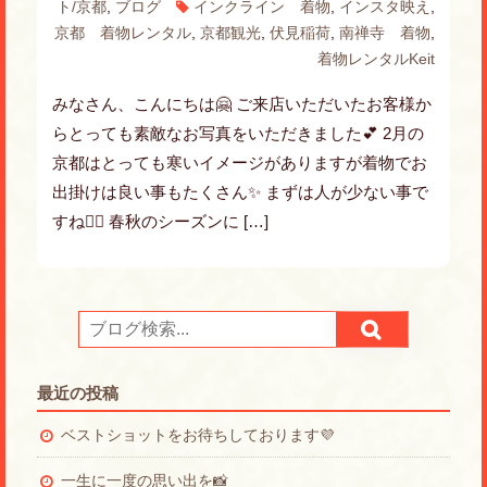
ト/京都
,
ブログ
インクライン 着物
,
インスタ映え
,
京都 着物レンタル
,
京都観光
,
伏見稲荷
,
南禅寺 着物
,
着物レンタルKeit
みなさん、こんにちは🤗 ご来店いただいたお客様か
らとっても素敵なお写真をいただきました💕 2月の
京都はとっても寒いイメージがありますが着物でお
出掛けは良い事もたくさん✨ まずは人が少ない事で
すね🙇‍♀️ 春秋のシーズンに […]
最近の投稿
ベストショットをお待ちしております💜
一生に一度の思い出を📸