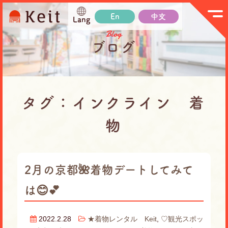
En
中文
Lang
Blog
ブログ
タグ：インクライン 着
物
2月の京都🌺着物デートしてみて
は😊💕
2022.2.28
★着物レンタル Keit
,
♡観光スポッ