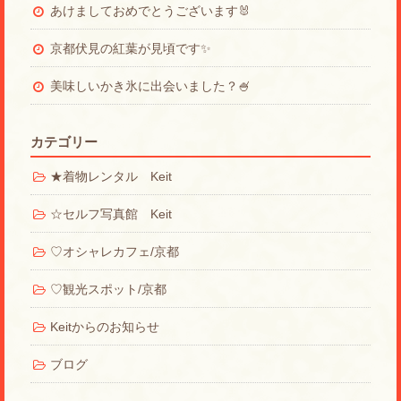
あけましておめでとうございます🐰
京都伏見の紅葉が見頃です✨
美味しいかき氷に出会いました？🍧
カテゴリー
★着物レンタル Keit
☆セルフ写真館 Keit
♡オシャレカフェ/京都
♡観光スポット/京都
Keitからのお知らせ
ブログ