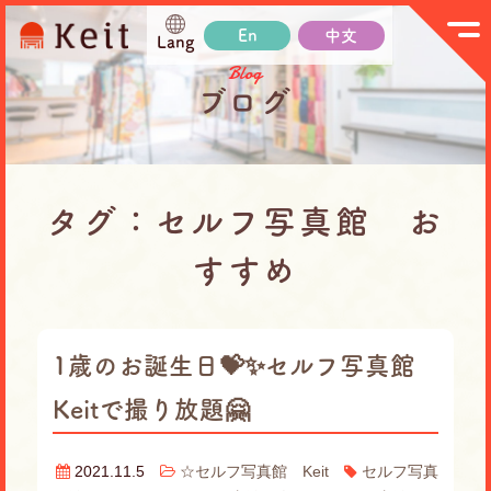
En
中文
Lang
Blog
ブログ
タグ：セルフ写真館 お
すすめ
1歳のお誕生日💝✨セルフ写真館
Keitで撮り放題🤗
2021.11.5
☆セルフ写真館 Keit
セルフ写真