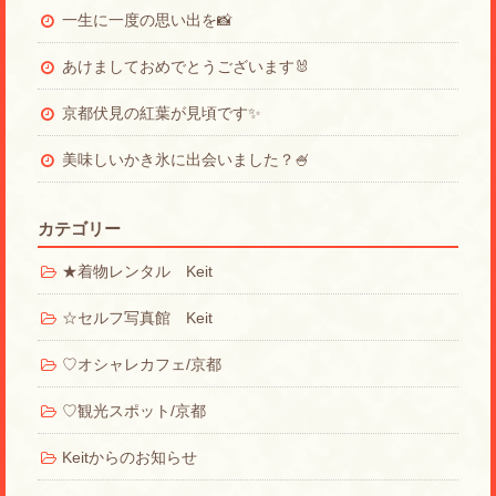
一生に一度の思い出を📸
あけましておめでとうございます🐰
京都伏見の紅葉が見頃です✨
美味しいかき氷に出会いました？🍧
カテゴリー
★着物レンタル Keit
☆セルフ写真館 Keit
♡オシャレカフェ/京都
♡観光スポット/京都
Keitからのお知らせ