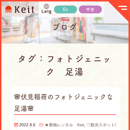
En
中文
Lang
Blog
ブログ
タグ：フォトジェニッ
ク 足湯
🌸伏見稲荷のフォトジェニックな
足湯🌸
2022.8.6
★着物レンタル Keit
,
♡観光スポット/