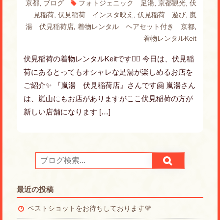
京都
,
ブログ
フォトジェニック 足湯
,
京都観光
,
伏
見稲荷
,
伏見稲荷 インスタ映え
,
伏見稲荷 遊び
,
嵐
湯 伏見稲荷店
,
着物レンタル ヘアセット付き 京都
,
着物レンタルKeit
伏見稲荷の着物レンタルKeitです🙋‍♀️ 今日は、伏見稲
荷にあるとってもオシャレな足湯が楽しめるお店を
ご紹介✨ 『嵐湯 伏見稲荷店』さんです🤗 嵐湯さん
は、嵐山にもお店がありますがここ伏見稲荷の方が
新しい店舗になります […]
最近の投稿
ベストショットをお待ちしております💜