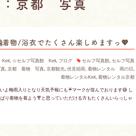
グ：京都 写真
🤗着物/浴衣でたくさん楽しめますっ💖
eit
,
☆セルフ写真館 Keit
,
ブログ
セルフ写真館
,
セルフ写真
写真
,
京都 着物 写真
,
京都観光
,
伏見稲荷
,
着物レンタル 雨の日
,
着物レンタルKeit
,
着物レンタル京都
よいよ梅雨入りとなり天気予報にも☔️マークが並んでおります😅 し
っぱり着物を着よう👘と思っていただける方もたくさんいらっしゃ