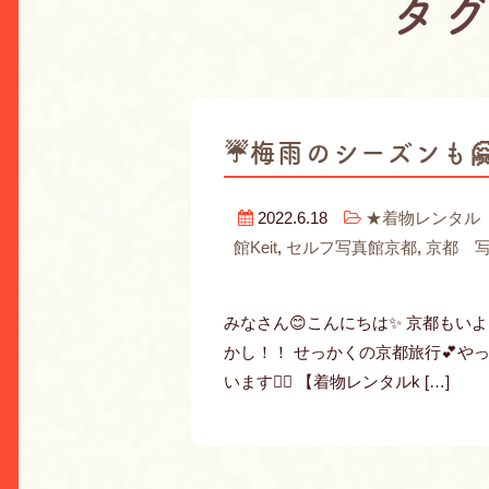
タ
☔️梅雨のシーズンも
2022.6.18
★着物レンタル K
館Keit
,
セルフ写真館京都
,
京都 
みなさん😊こんにちは✨ 京都もい
かし！！ せっかくの京都旅行💕や
います🙋‍♀️ 【着物レンタルk […]