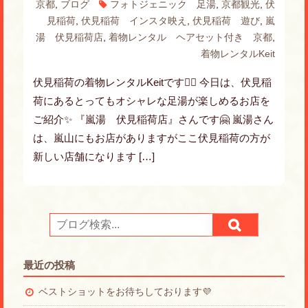
京都
,
ブログ
フォトジェニック 足湯
,
京都観光
,
伏
見稲荷
,
伏見稲荷 インスタ映え
,
伏見稲荷 遊び
,
嵐
湯 伏見稲荷店
,
着物レンタル ヘアセット付き 京都
,
着物レンタルKeit
伏見稲荷の着物レンタルKeitです🙋‍♀️ 今日は、伏見稲
荷にあるとってもオシャレな足湯が楽しめるお店を
ご紹介✨ 『嵐湯 伏見稲荷店』さんです🤗 嵐湯さん
は、嵐山にもお店がありますがここ伏見稲荷の方が
新しい店舗になります […]
最近の投稿
ベストショットをお待ちしております💜