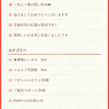
一生に一度の思い出を📸
あけましておめでとうございます🐰
京都伏見の紅葉が見頃です✨
美味しいかき氷に出会いました？🍧
カテゴリー
★着物レンタル Keit
☆セルフ写真館 Keit
♡オシャレカフェ/京都
♡観光スポット/京都
Keitからのお知らせ