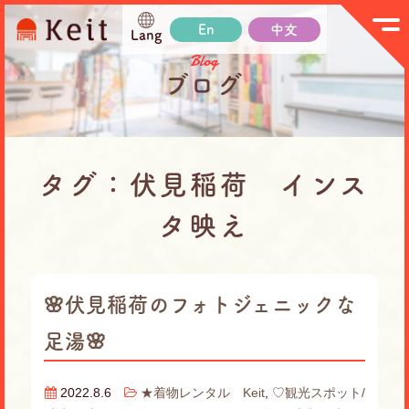
En
中文
Lang
Blog
ブログ
タグ：伏見稲荷 インス
タ映え
🌸伏見稲荷のフォトジェニックな
足湯🌸
2022.8.6
★着物レンタル Keit
,
♡観光スポット/