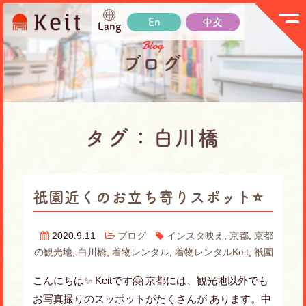
En
中文
Lang
Blog
ブログ
タグ：白川橋
祇園近くのお立ち寄りスポット⭐️
2020.9.11
ブログ
インスタ映え
,
京都
,
京都
の観光地
,
白川橋
,
着物レンタル
,
着物レンタルKeit
,
祇園
こんにちは✨ Keitです🤗 京都には、観光地以外でも
お写真撮りのスッポットがたくさんが あります。中