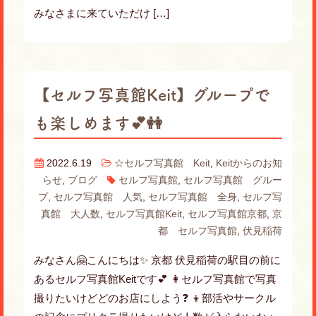
みなさまに来ていただけ […]
【セルフ写真館Keit】グループで
も楽しめます💕👭
2022.6.19
☆セルフ写真館 Keit
,
Keitからのお知
らせ
,
ブログ
セルフ写真館
,
セルフ写真館 グルー
プ
,
セルフ写真館 人気
,
セルフ写真館 全身
,
セルフ写
真館 大人数
,
セルフ写真館Keit
,
セルフ写真館京都
,
京
都 セルフ写真館
,
伏見稲荷
みなさん🤗こんにちは✨ 京都 伏見稲荷の駅目の前に
あるセルフ写真館Keitです💕 👩セルフ写真館で写真
撮りたいけどどのお店にしよう❓ 👦部活やサークル