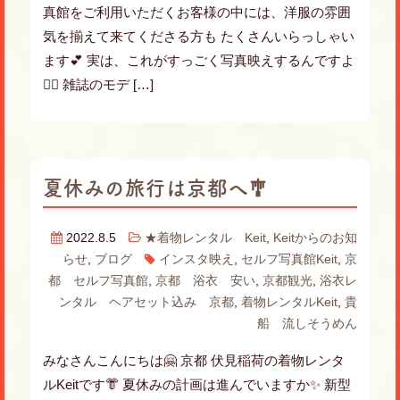
真館をご利用いただくお客様の中には、洋服の雰囲
気を揃えて来てくださる方も たくさんいらっしゃい
ます💕 実は、これがすっごく写真映えするんですよ
💁‍♀️ 雑誌のモデ […]
夏休みの旅行は京都へ🎐
2022.8.5
★着物レンタル Keit
,
Keitからのお知
らせ
,
ブログ
インスタ映え
,
セルフ写真館Keit
,
京
都 セルフ写真館
,
京都 浴衣 安い
,
京都観光
,
浴衣レ
ンタル ヘアセット込み 京都
,
着物レンタルKeit
,
貴
船 流しそうめん
みなさんこんにちは🤗 京都 伏見稲荷の着物レンタ
ルKeitです👘 夏休みの計画は進んでいますか✨ 新型