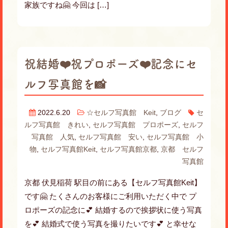
家族ですね🤗 今回は […]
祝結婚❤️祝プロポーズ❤️記念にセ
ルフ写真館を📸
2022.6.20
☆セルフ写真館 Keit
,
ブログ
セ
ルフ写真館 きれい
,
セルフ写真館 プロポーズ
,
セルフ
写真館 人気
,
セルフ写真館 安い
,
セルフ写真館 小
物
,
セルフ写真館Keit
,
セルフ写真館京都
,
京都 セルフ
写真館
京都 伏見稲荷 駅目の前にある【セルフ写真館Keit】
です🤗 たくさんのお客様にご利用いただく中で プ
ロポーズの記念に💕 結婚するので挨拶状に使う写真
を💕 結婚式で使う写真を撮りたいです💕 と幸せな