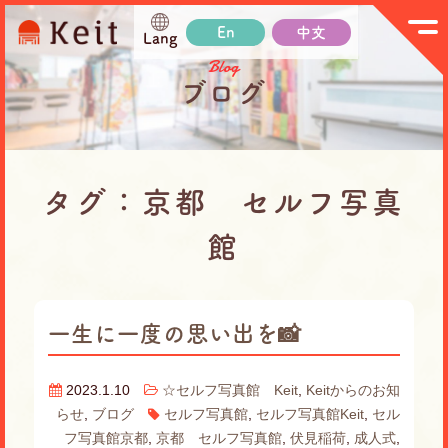
En
中文
Lang
Blog
ブログ
タグ：京都 セルフ写真
館
一生に一度の思い出を📸
2023.1.10
☆セルフ写真館 Keit
,
Keitからのお知
らせ
,
ブログ
セルフ写真館
,
セルフ写真館Keit
,
セル
フ写真館京都
,
京都 セルフ写真館
,
伏見稲荷
,
成人式
,