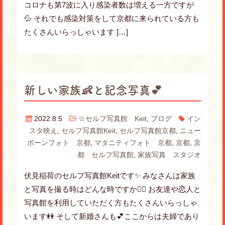
コロナも第7波に入り感染者数は増える一方ですが
💦 それでも感染対策をして京都に来られている方も
たくさんいらっしゃいます […]
新しい家族👶と記念写真💕
2022.8.5
☆セルフ写真館 Keit
,
ブログ
イン
スタ映え
,
セルフ写真館Keit
,
セルフ写真館京都
,
ニュー
ボーンフォト 京都
,
マタニティフォト 京都
,
京都
,
京
都 セルフ写真館
,
家族写真 スタジオ
伏見稲荷のセルフ写真館Keitです✨ みなさんは家族
と写真を撮る時はどんな時ですか💁‍♀️ お友達や恋人と
写真館を利用していただく方もたくさんいらっしゃ
います👭 そして新婚さんも💕ここからは夫婦であり