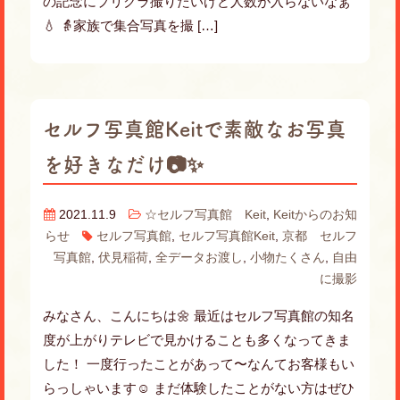
の記念にプリクラ撮りたいけど人数が入らないなぁ
💧 👵家族で集合写真を撮 […]
セルフ写真館Keitで素敵なお写真
を好きなだけ📷✨
2021.11.9
☆セルフ写真館 Keit
,
Keitからのお知
らせ
セルフ写真館
,
セルフ写真館Keit
,
京都 セルフ
写真館
,
伏見稲荷
,
全データお渡し
,
小物たくさん
,
自由
に撮影
みなさん、こんにちは🌼 最近はセルフ写真館の知名
度が上がりテレビで見かけることも多くなってきま
した！ 一度行ったことがあって〜なんてお客様もい
らっしゃいます☺️ まだ体験したことがない方はぜひ